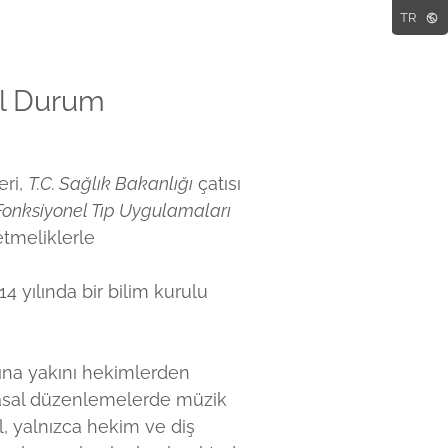
TR
al Durum
eri,
T.C. Sağlık Bakanlığı
çatısı
Fonksiyonel Tıp Uygulamaları
tmeliklerle
4 yılında bir bilim kurulu
na yakını hekimlerden
 yasal düzenlemelerde müzik
il, yalnızca hekim ve diş