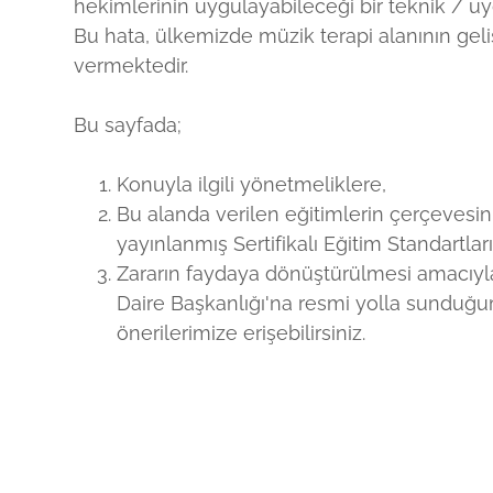
hekimlerinin uygulayabileceği bir teknik / u
te
nal of MT
rlag
i Derneği
Bu hata, ülkemizde müzik terapi alanının gel
vermektedir.
ference for MT
rnal of MT
Journal of MT
Bu sayfada;
d Journal of MT
Konuyla ilgili yönetmeliklere,
Bu alanda verilen eğitimlerin çerçevesini
yayınlanmış Sertifikalı Eğitim Standartları
Zararın faydaya dönüştürülmesi amacıyl
Daire Başkanlığı'na resmi yolla sunduğ
önerilerimize erişebilirsiniz.