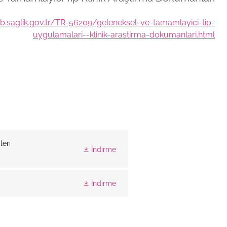
b.saglik.gov.tr/TR-56209/geleneksel-ve-tamamlayici-tip-
uygulamalari--klinik-arastirma-dokumanlari.html
leri
İndirme
İndirme