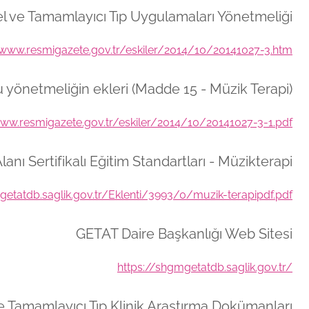
l ve Tamamlayıcı Tıp Uygulamaları Yönetmeliği
/www.resmigazete.gov.tr/eskiler/2014/10/20141027-3.htm
 yönetmeliğin ekleri (Madde 15 - Müzik Terapi)
www.resmigazete.gov.tr/eskiler/2014/10/20141027-3-1.pdf
lanı Sertifikalı Eğitim Standartları - Müzikterapi
getatdb.saglik.gov.tr/Eklenti/3993/0/muzik-terapipdf.pdf
GETAT Daire Başkanlığı Web Sitesi
https://shgmgetatdb.saglik.gov.tr/
 Tamamlayıcı Tıp Klinik Araştırma Dokümanları