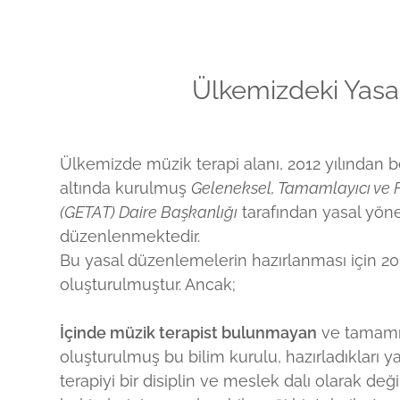
Ülkemizdeki Yas
Ülkemizde müzik terapi alanı, 2012 yılından b
altında kurulmuş
Geleneksel, Tamamlayıcı ve 
(GETAT) Daire Başkanlığı
tarafından yasal yöne
urular - MTA
etsiz)
ublishers
Konfederasyonu
düzenlenmektedir.
 MT Eğitimleri
(Ücretsiz)
gsley P.
ederasyonu
Bu yasal düzenlemelerin hazırlanması için 201
oluşturulmuştur. Ancak;
 Eğitimleri
 in MT (Ücr.)
ks
 Birliği
İçinde müzik terapist bulunmayan
ve tamamı
r. MT Dersi
MT - Oxford
ersity P.
MT Birliği
oluşturulmuş bu bilim kurulu, hazırladıkları
aştırmaları
ives - Oxford
 Birliği AMTA
bbins
terapiyi bir disiplin ve meslek dalı olarak değ