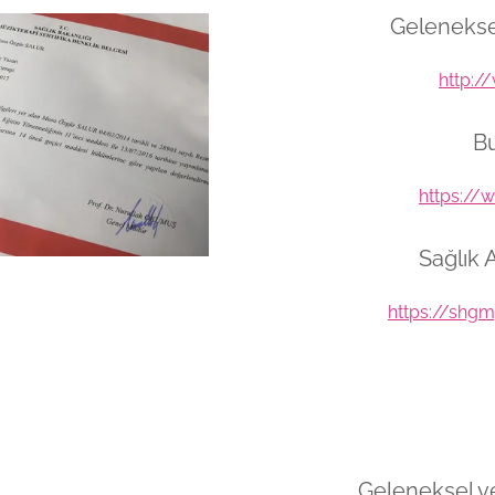
Gelenekse
http:/
Bu
https://
Sağlık A
https://shgm
Geleneksel ve