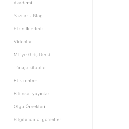
Akademi
Researchga
Nordic Jour
Reichert Ve
Müzik Terap
Yazılar - Blog
Online Con
British Jou
Etkinliklerimiz
Australian 
Videolar
New Zealan
MT'ye Giriş Dersi
Türkçe kitaplar
Etik rehber
Bilimsel yayınlar
Olgu Örnekleri
Bilgilendirici görseller